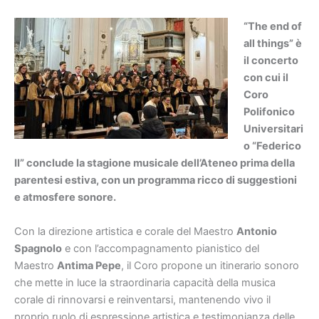
“The end of
all things” è
il concerto
con cui il
Coro
Polifonico
Universitari
o “Federico
II” conclude la stagione musicale dell’Ateneo prima della
parentesi estiva, con un programma ricco di suggestioni
e atmosfere sonore.
Con la direzione artistica e corale del Maestro
Antonio
Spagnolo
e con l’accompagnamento pianistico del
Maestro
Antima Pepe
, il Coro propone un itinerario sonoro
che mette in luce la straordinaria capacità della musica
corale di rinnovarsi e reinventarsi, mantenendo vivo il
proprio ruolo di espressione artistica e testimonianza delle