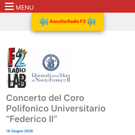
MENU
Vai
Ascolta Radio F2
al
contenuto
Concerto del Coro
Polifonico Universitario
“Federico II”
18 Giugno 2026