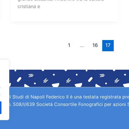
cristiana e
1
…
16
17
.
.
gli Studi di Napoli Federico II è una testata registrata pre
IAE n. 508/I/639 Società Consortile Fonografici per azioni