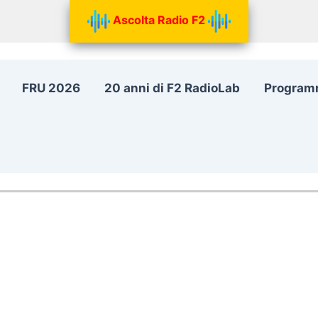
Ascolta Radio F2
FRU 2026
20 anni di F2 RadioLab
Program