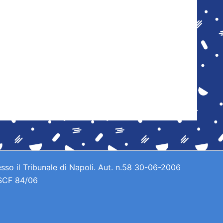
sso il Tribunale di Napoli. Aut. n.58 30-06-2006
 SCF 84/06