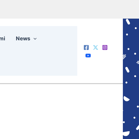
mi
News