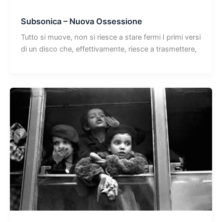
Subsonica – Nuova Ossessione
Tutto si muove, non si riesce a stare fermi I primi versi
di un disco che, effettivamente, riesce a trasmettere,