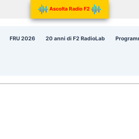
Ascolta Radio F2
FRU 2026
20 anni di F2 RadioLab
Program