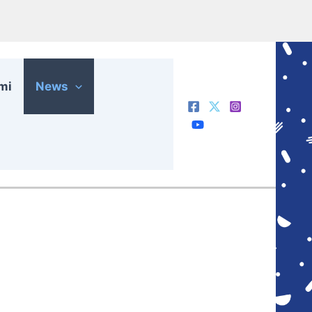
mi
News