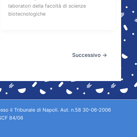
laboratori della facoltà di scienze
biotecnologiche
Successivo
→
sso il Tribunale di Napoli. Aut. n.58 30-06-2006
 SCF 84/06