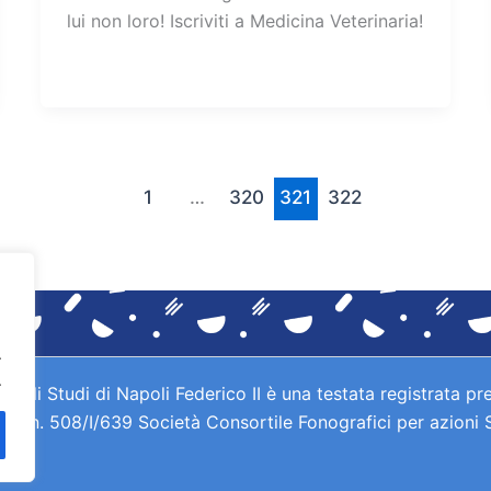
lui non loro! Iscriviti a Medicina Veterinaria!
1
…
320
321
322
.
.
gli Studi di Napoli Federico II è una testata registrata pre
IAE n. 508/I/639 Società Consortile Fonografici per azioni