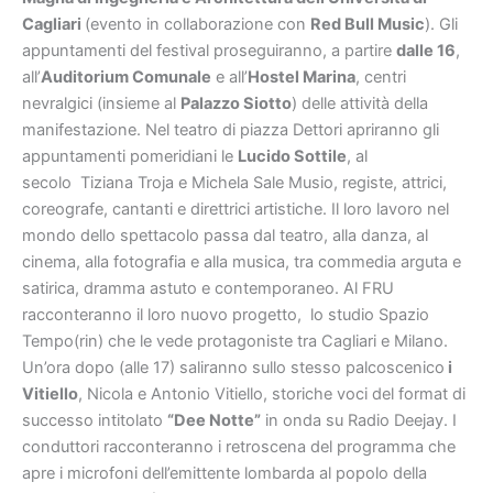
Cagliari
(evento in collaborazione con
Red Bull Music
). Gli
appuntamenti del festival proseguiranno, a partire
dalle 16
,
all’
Auditorium Comunale
e all’
Hostel Marina
, centri
nevralgici (insieme al
Palazzo Sio
t
to
) delle attività della
manifestazione. Nel teatro di piazza Dettori apriranno gli
appuntamenti pomeridiani le
Lucido Sottile
, al
secolo Tiziana Troja e Michela Sale Musio, registe, attrici,
coreografe, cantanti e direttrici artistiche. Il loro lavoro nel
mondo dello spettacolo passa dal teatro, alla danza, al
cinema, alla fotografia e alla musica, tra commedia arguta e
satirica, dramma astuto e contemporaneo. Al FRU
racconteranno il loro nuovo progetto, lo studio Spazio
Tempo(rin) che le vede protagoniste tra Cagliari e Milano.
Un’ora dopo (alle 17) saliranno sullo stesso palcoscenico
i
Vitiello
, Nicola e Antonio Vitiello, storiche voci del format di
successo intitolato
“Dee Notte”
in onda su Radio Deejay. I
conduttori racconteranno i retroscena del programma che
apre i microfoni dell’emittente lombarda al popolo della