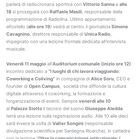
parlerà di radiocronaca sportiva con
Vittorio Sanna
e
alle
18
si proseguirà con
Raffaele Masili
, responsabile della
programmazione di Radiolina. Ultimo appuntamento
all’ostello (
alle ore 19
) vedrà al centro il giornalista
Simone
Cavagnino
, direttore responsabile di
Unica Radio
,
impegnato con una lezione frontale dedicata all’intervista
musicale.
Venerd
ì
11 maggio
all’
Auditorium comunale
(inizio ore
12)
incontro dedicato a
“I luoghi di chi lavora viaggiando:
Coworking e Coliving”
in compagnia di
Alice Soru
, CEO e
founder di
Open Campus
, società che diffonde la cultura
digitale attraverso il coworking, la formazione e
l’organizzazione di eventi. Sempre
venerd
ì
alle 10
al
Palazzo
Siotto
il tecnico del suono
Giuseppe Aledda
terrà una lezione sulla registrazione audio. Alle 10 alle dieci
sarà invece la volta di
Valter Songini
(responsabile
divulgazione scientifica per Sardegna Ricerche), in cattedra
con la lezione “
Oltre la comunicazione istituzionale: i