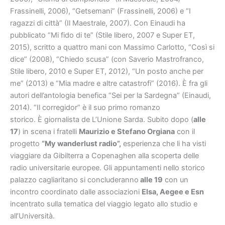
Frassinelli, 2006), “Getsemani” (Frassinelli, 2006) e “I
ragazzi di città” (Il Maestrale, 2007). Con Einaudi ha
pubblicato “Mi fido di te” (Stile libero, 2007 e Super ET,
2015), scritto a quattro mani con Massimo Carlotto, “Così si
dice” (2008), “Chiedo scusa” (con Saverio Mastrofranco,
Stile libero, 2010 e Super ET, 2012), “Un posto anche per
me” (2013) e “Mia madre e altre catastrofi” (2016). È fra gli
autori dell’antologia benefica “Sei per la Sardegna” (Einaudi,
2014). “Il corregidor” è il suo primo romanzo
storico. È giornalista de L’Unione Sarda. Subito dopo (
alle
17
) in scena i fratelli
Maurizio e Stefano Orgiana
con il
progetto
“
My wanderlust radio
”
,
esperienza che li ha visti
viaggiare da Gibilterra a Copenaghen alla scoperta delle
radio universitarie europee. Gli appuntamenti nello storico
palazzo cagliaritano si concluderanno
alle 19
con un
incontro coordinato dalle associazioni
Elsa, Aegee e Esn
incentrato sulla tematica del viaggio legato allo studio e
all’Università.