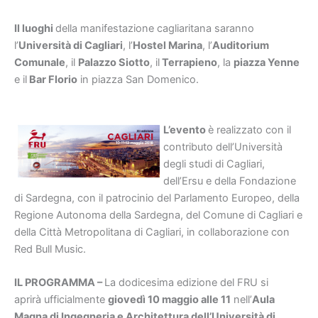
Il luoghi
della manifestazione cagliaritana saranno
l’
Universit
à
di Cagliari
, l’
Hostel Marina
, l’
Auditorium
Comunale
, il
Palazzo Siotto
, il
Terrapieno
, la
piazza Yenne
e il
Bar Florio
in piazza San Domenico.
L’evento
è realizzato con il
contributo dell’Università
degli studi di Cagliari,
dell’Ersu e della Fondazione
di Sardegna, con il patrocinio del Parlamento Europeo, della
Regione Autonoma della Sardegna, del Comune di Cagliari e
della Città Metropolitana di Cagliari, in collaborazione con
Red Bull Music.
IL PROGRAMMA –
La dodicesima edizione del FRU si
aprirà ufficialmente
gioved
ì
10 maggio alle 11
nell’
Aula
Magna di Ingegneria e Architettura dell’Universit
à
di