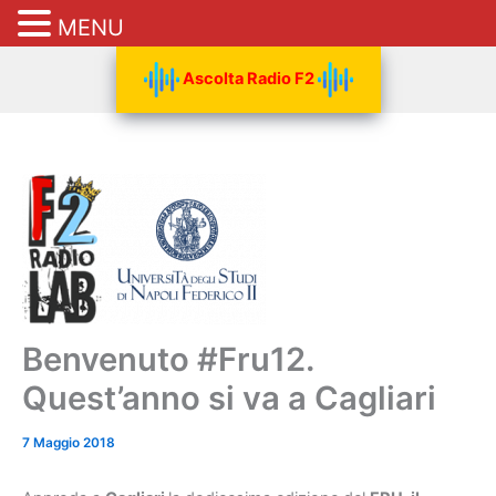
MENU
Vai
Ascolta Radio F2
al
contenuto
Benvenuto #Fru12.
Quest’anno si va a Cagliari
7 Maggio 2018