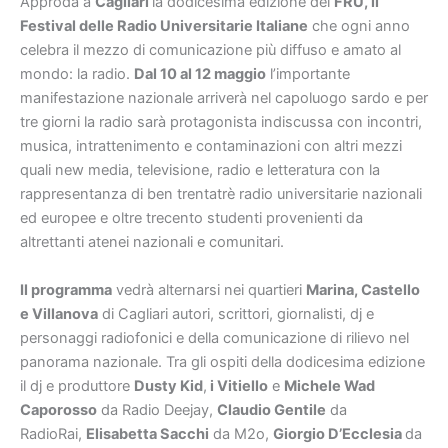
Approda a
Cagliari
la dodicesima edizione del
FRU
, il
Festival
delle Radio Universitarie Italiane
che ogni anno
celebra il mezzo di comunicazione più diffuso e amato al
mondo: la radio.
Dal 10 al 12 maggio
l’importante
manifestazione nazionale arriverà nel capoluogo sardo e per
tre giorni la radio sarà protagonista indiscussa con incontri,
musica, intrattenimento e contaminazioni con altri mezzi
quali new media, televisione, radio e letteratura con la
rappresentanza di ben trentatrè radio universitarie nazionali
ed europee e oltre trecento studenti provenienti da
altrettanti atenei nazionali e comunitari.
Il programma
vedrà alternarsi nei quartieri
Marina, Castello
e
Villanova
di Cagliari autori, scrittori, giornalisti, dj e
personaggi radiofonici e della comunicazione di rilievo nel
panorama nazionale. Tra gli ospiti della dodicesima edizione
il dj e produttore
Dusty Kid
,
i Vitie
l
lo
e
Michele Wad
Caporosso
da Radio Deejay,
Claudio Gentile
da
RadioRai,
Elisabetta Sacchi
da M2o,
Giorgio D’Ecclesia
da