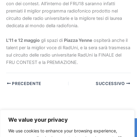
con dei contest. All’interno del FRU18 saranno infatti
premiati il miglior programma radiofonico prodotto nel
circuito delle radio universitarie e la migliore tesi di laurea
dedicata al mondo della radiofonia.
L
’
11 e 12 maggio
gli spazi di
Piazza Yenne
ospiterà anche il
talent per la miglior voce di RadUni, e la sera sarà trasmessa
sul circuito delle radio universitarie RadUni la FINALE del
FRU CONTEST e la PREMIAZIONE.
PRECEDENTE
SUCCESSIVO
We value your privacy
Copyright © 2026 © F2 Radio Lab - Università degli Studi di
We use cookies to enhance your browsing experience,
Napoli Federico II è una testata registrata presso il Tribunale di