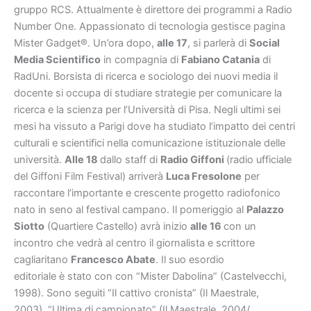
gruppo RCS. Attualmente è direttore dei programmi a Radio
Number One. Appassionato di tecnologia gestisce pagina
Mister Gadget®. Un’ora dopo,
alle 17
, si parlerà di
Social
Media Scientifico
in compagnia di
Fabiano Catania
di
RadUni. Borsista di ricerca e sociologo dei nuovi media il
docente si occupa di studiare strategie per comunicare la
ricerca e la scienza per l’Università di Pisa. Negli ultimi sei
mesi ha vissuto a Parigi dove ha studiato l’impatto dei centri
culturali e scientifici nella comunicazione istituzionale delle
università.
Alle 18
dallo staff di
Radio Giffoni
(radio ufficiale
del Giffoni Film Festival) arriverà
Luca Fresolone
per
raccontare l’importante e crescente progetto radiofonico
nato in seno al festival campano. Il pomeriggio al
Palazzo
Siotto
(Quartiere Castello) avrà inizio
alle 16
con un
incontro che vedrà al centro il giornalista e scrittore
cagliaritano
Francesco Abate
. Il suo esordio
editoriale è stato con con “Mister Dabolina” (Castelvecchi,
1998). Sono seguiti “Il cattivo cronista” (Il Maestrale,
2003), “Ultima di campionato” (Il Maestrale, 2004/