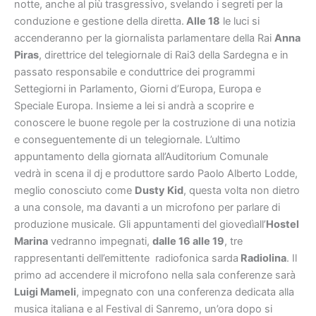
notte, anche al più trasgressivo, svelando i segreti per la
conduzione e gestione della diretta.
Alle 18
le luci si
accenderanno per la giornalista parlamentare della Rai
Anna
Piras
, direttrice del telegiornale di Rai3 della Sardegna e in
passato responsabile e conduttrice dei programmi
Settegiorni in Parlamento, Giorni d’Europa, Europa e
Speciale Europa. Insieme a lei si andrà a scoprire e
conoscere le buone regole per la costruzione di una notizia
e conseguentemente di un telegiornale. L’ultimo
appuntamento della giornata all’Auditorium Comunale
vedrà in scena il dj e produttore sardo Paolo Alberto Lodde,
meglio conosciuto come
Dusty K
id
, questa volta non dietro
a una console, ma davanti a un microfono per parlare di
produzione musicale. Gli appuntamenti del giovedìall’
Hostel
Marina
vedranno impegnati,
dalle 16 alle 19
, tre
rappresentanti dell’emittente radiofonica sarda
Radiolina
. Il
primo ad accendere il microfono nella sala conferenze sarà
Luigi Mameli
, impegnato con una conferenza dedicata alla
musica italiana e al Festival di Sanremo, un’ora dopo si