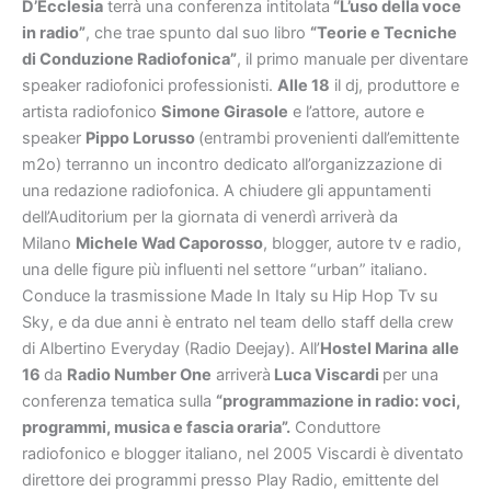
D’Ecclesia
terrà una conferenza intitolata
“L’uso della voce
in radio”
, che trae spunto dal suo libro
“Teorie e Tecniche
di Conduzione Radiofonica”
, il primo manuale per diventare
speaker radiofonici professionisti.
Alle 18
il dj, produttore e
artista radiofonico
Simone Girasole
e l’attore, autore e
speaker
Pippo Lorusso
(entrambi provenienti dall’emittente
m2o) terranno un incontro dedicato all’organizzazione di
una redazione radiofonica. A chiudere gli appuntamenti
dell’Auditorium per la giornata di venerdì arriverà da
Milano
Michele Wad Caporosso
, blogger, autore tv e radio,
una delle figure più influenti nel settore “urban” italiano.
Conduce la trasmissione Made In Italy su Hip Hop Tv su
Sky, e da due anni è entrato nel team dello staff della crew
di Albertino Everyday (Radio Deejay). All’
Hostel Marina
alle
16
da
Radio Number One
arriverà
Luca Viscardi
per una
conferenza tematica sulla
“programmazione in radio: voci,
programmi, musica e fascia oraria”.
Conduttore
radiofonico e blogger italiano, nel 2005 Viscardi è diventato
direttore dei programmi presso Play Radio, emittente del