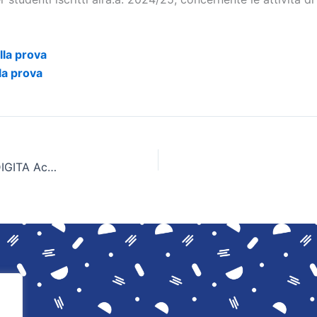
lla prova
la prova
Aperte le iscrizioni per l’edizione 2025/26 della DIGITA Academy