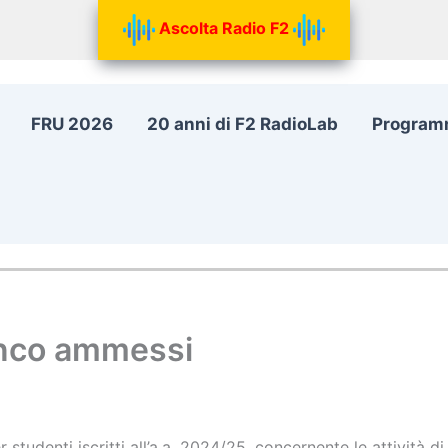
Ascolta Radio F2
FRU 2026
20 anni di F2 RadioLab
Program
enco ammessi
er studenti iscritti all’a.a. 2024/25, concernente le attività 