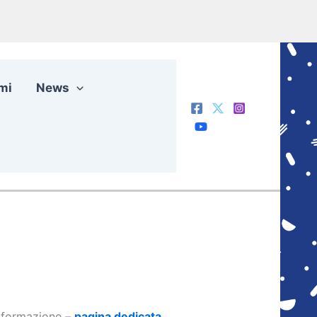
mi
News
di formazione –
pagina dedicata