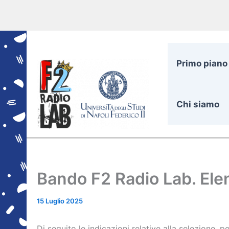
Vai
al
contenuto
Primo piano
Chi siamo
Bando F2 Radio Lab. El
15 Luglio 2025
Di seguito le indicazioni relative alla selezione, p