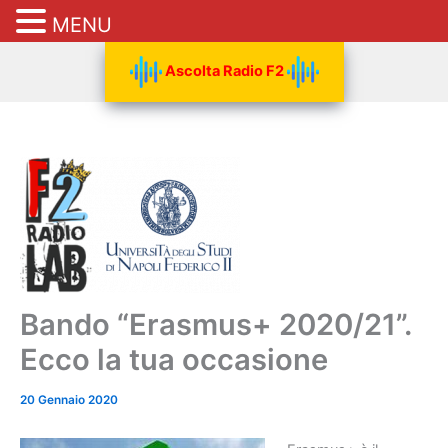
MENU
Vai
Ascolta Radio F2
al
contenuto
Bando “Erasmus+ 2020/21”.
Ecco la tua occasione
20 Gennaio 2020