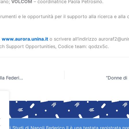
dano;
VOLCOM
– coordinatrice Paola Petrosino.
rumenti e le opportunità per il supporto alla ricerca e alla 
o
www.aurora.unina.it
o scrivere all’indirizzo auroraf2@unina
ch Support Opportunities, Codice team: qodzx5c.
ORIZZONTI Campus Disciplinare: 7.000 studenti alla Federico II per esplorare le discipline e le professioni
“Donne di S
.
.
gli Studi di Napoli Federico II è una testata registrata pre