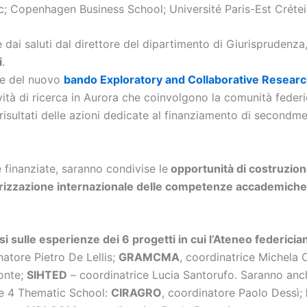
c; Copenhagen Business School; Université Paris-Est Créteil
 dai saluti dal direttore del dipartimento di Giurisprudenza
i
.
one del nuovo
bando Exploratory and Collaborative Researc
vità di ricerca in Aurora che coinvolgono la comunità federi
i risultati delle azioni dedicate al finanziamento di secondm
e finanziate, saranno condivise le
opportunità di costruzione 
alorizzazione internazionale delle competenze accademiche
si sulle esperienze dei 6 progetti in cui l’Ateneo federici
atore Pietro De Lellis;
GRAMCMA
, coordinatrice Michel
ponte;
SIHTED
– coordinatrice Lucia Santorufo. Saranno anc
lle 4 Thematic School:
CIRAGRO
, coordinatore Paolo Dessì;