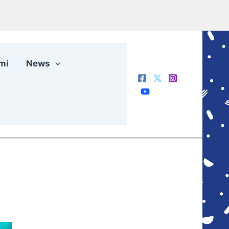
mi
News