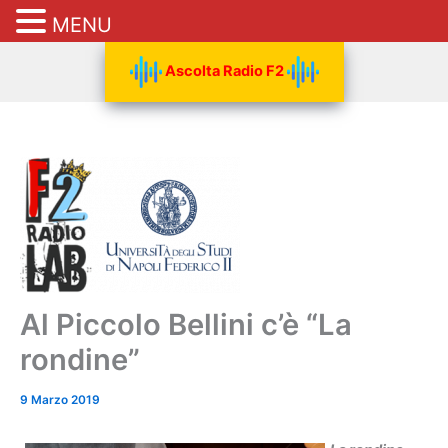
MENU
Vai
Ascolta Radio F2
al
contenuto
Al Piccolo Bellini c’è “La
rondine”
9 Marzo 2019