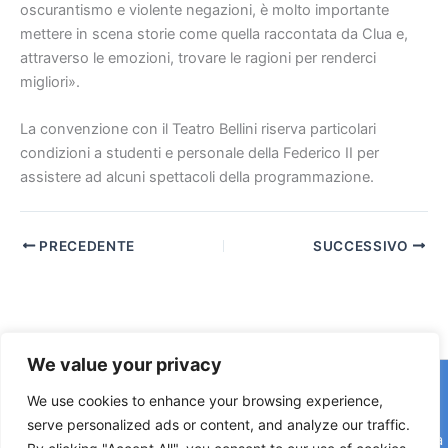
oscurantismo e violente negazioni, è molto importante
mettere in scena storie come quella raccontata da Clua e,
attraverso le emozioni, trovare le ragioni per renderci
migliori».
La convenzione con il Teatro Bellini riserva particolari
condizioni a studenti e personale della Federico II per
assistere ad alcuni spettacoli della programmazione.
PRECEDENTE
SUCCESSIVO
We value your privacy
Copyright © 2026 © F2 Radio Lab - Università degli Studi di
We use cookies to enhance your browsing experience,
Napoli Federico II è una testata registrata presso il Tribunale di
serve personalized ads or content, and analyze our traffic.
Napoli. Aut. n.58 30-06-2006 Licenza SIAE n. 508/I/639 Società